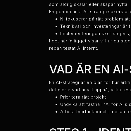
som aldrig skalar eller skapar nytta.
En genomtänkt AI-strategi säkerställe
Ni fokuserar på rätt problem att
Teknikval och investeringar är f
Implementeringen sker stegvis,
I det här inlägget visar vi hur du st
redan testat AI internt.
VAD ÄR EN AI
En AI-strategi är en plan för hur arti
definierar vad ni vill uppnå, vilka re
Prioritera rätt projekt
Undvika att fastna i “AI för AI:s s
Arbeta tvärfunktionellt mellan t