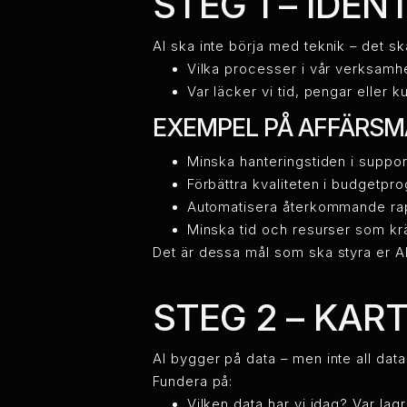
STEG 1 – IDE
AI ska inte börja med teknik – det sk
Vilka processer i vår verksamhet
Var läcker vi tid, pengar eller 
EXEMPEL PÅ AFFÄRSM
Minska hanteringstiden i supp
Förbättra kvaliteten i budgetpr
Automatisera återkommande ra
Minska tid och resurser som k
Det är dessa mål som ska styra er AI
STEG 2 – KAR
AI bygger på data – men inte all data 
Fundera på:
Vilken data har vi idag? Var lag