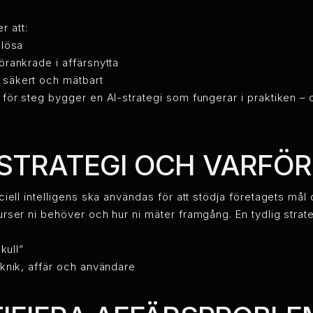
r att:
 lösa
örankrade i affärsnytta
 säkert och mätbart
eg för steg bygger en AI-strategi som fungerar i praktiken – 
-STRATEGI OCH VARFÖ
ficiell intelligens ska användas för att stödja företagets må
surser ni behöver och hur ni mäter framgång. En tydlig strateg
kull”
eknik, affär och användare