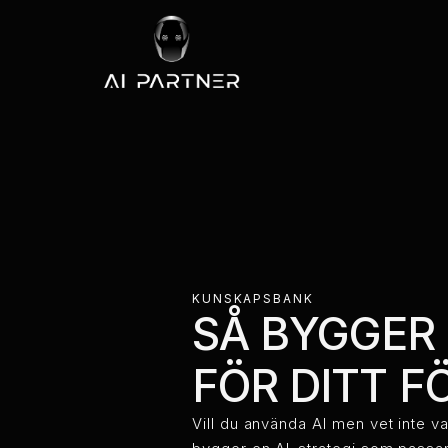
KUNSKAPSBANK
SÅ BYGGER 
FÖR DITT F
Vill du använda AI men vet inte va