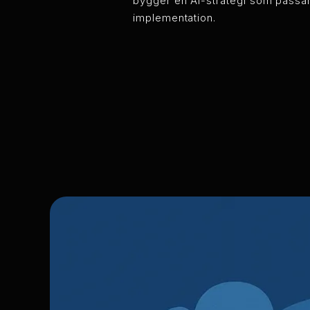
bygger en AI-strategi som passar di
implementation.