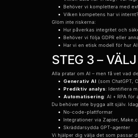
Behöver vi komplettera med ex
Vilken kompetens har vi internt
Glöm inte riskerna:
Hur påverkas integritet och säk
Behöver vi följa GDPR eller an
Har vi en etisk modell för hur A
STEG 3 – VÄL
Alla pratar om AI – men få vet vad d
Generativ AI
(som ChatGPT, Cla
Prediktiv analys
: Identifiera
Automatisering
: AI + RPA för
Du behöver inte bygga allt själv. Ida
No-code-plattformar
Integrationer via Zapier, Make
Skräddarsydda GPT-agenter
Vi hjälper dig välja det som passar 