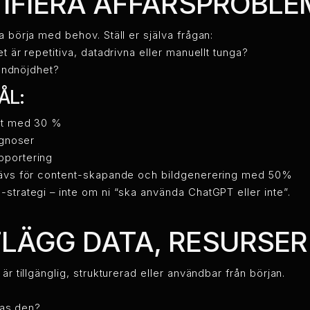
NTIFIERA AFFÄRSPROBL
a börja med behov. Ställ er själva frågan:
 är repetitiva, datadrivna eller manuellt tunga?
kundnöjdhet?
ÅL:
ort med 30 %
ognoser
pportering
rävs för content-skapande och bildgenerering med 50%
-strategi – inte om ni “ska använda ChatGPT eller inte”.
TLÄGG DATA, RESURSER
är tillgänglig, strukturerad eller användbar från början.
ras den?