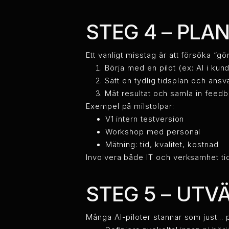
STEG 4 – PLA
Ett vanligt misstag är att försöka “g
Börja med en pilot (ex: AI i kun
Sätt en tydlig tidsplan och an
Mät resultat och samla in feed
Exempel på milstolpar:
V1 intern testversion
Workshop med personal
Mätning: tid, kvalitet, kostnad
Involvera både IT och verksamhet tidi
STEG 5 – UTV
Många AI-piloter stannar som just... 