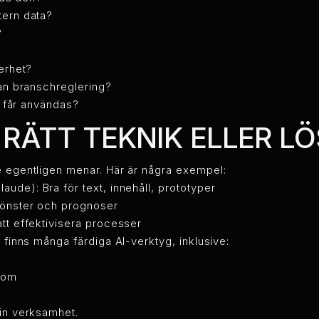
tern data?
?
erhet?
nan branschreglering?
I får användas?
J RÄTT TEKNIK ELLER L
e egentligen menar. Här är några exempel:
ude): Bra för text, innehåll, prototyper
 mönster och prognoser
 att effektivisera processer
g finns många färdiga AI-verktyg, inklusive:
.com
din verksamhet.