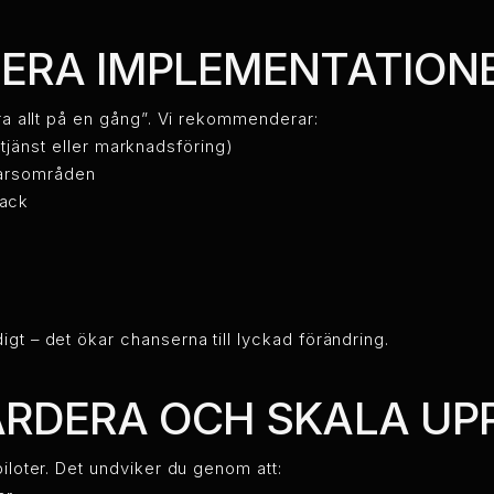
NERA IMPLEMENTATION
öra allt på en gång”. Vi rekommenderar:
dtjänst eller marknadsföring)
svarsområden
back
gt – det ökar chanserna till lyckad förändring.
ÄRDERA OCH SKALA UP
piloter. Det undviker du genom att: