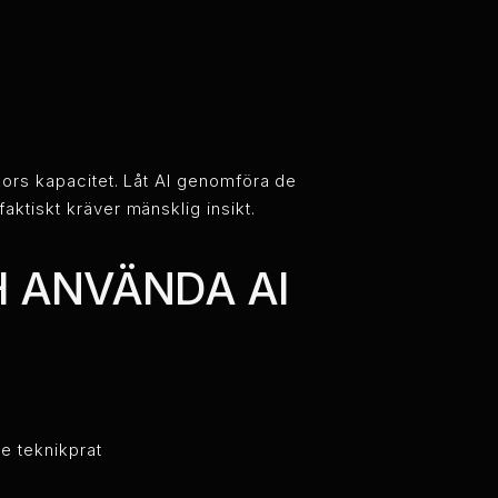
kors kapacitet. Låt AI genomföra de
ktiskt kräver mänsklig insikt.
H ANVÄNDA AI
e teknikprat