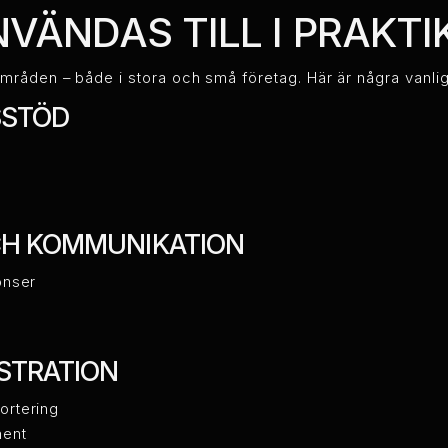
NVÄNDAS TILL I PRAKTI
mråden – både i stora och små företag. Här är några vanli
SSTÖD
p
H KOMMUNIKATION
onser
STRATION
ortering
ment