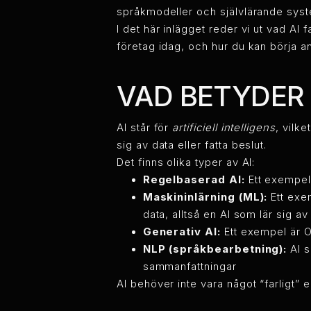
språkmodeller och självlärande sys
I det här inlägget reder vi ut vad AI
företag idag, och hur du kan börja 
VAD BETYDER 
AI står för
artificiell intelligens
, vilk
sig av data eller fatta beslut.
Det finns olika typer av AI:
Regelbaserad AI:
Ett exempel
Maskininlärning (ML):
Ett exe
data, alltså en AI som lär sig a
Generativ AI:
Ett exempel är 
NLP (språkbearbetning):
AI 
sammanfattningar
AI behöver inte vara något “farligt” 