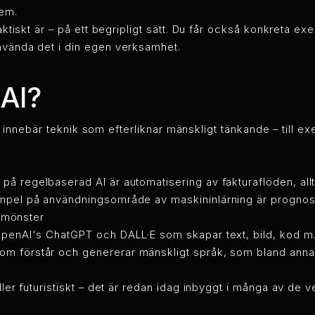
tem.
 faktiskt är – på ett begripligt sätt. Du får också konkreta 
använda det i din egen verksamhet.
AI?
et innebär teknik som efterliknar mänskligt tänkande – till e
 på regelbaserad AI är automatisering av fakturaflöden, allt
mpel på användningsområde av maskininlärning är prognos a
v mönster
OpenAI's ChatGPT och DALL·E som skapar text, bild, kod m
som förstår och genererar mänskligt språk, som bland ann
eller futuristiskt – det är redan idag inbyggt i många av de 