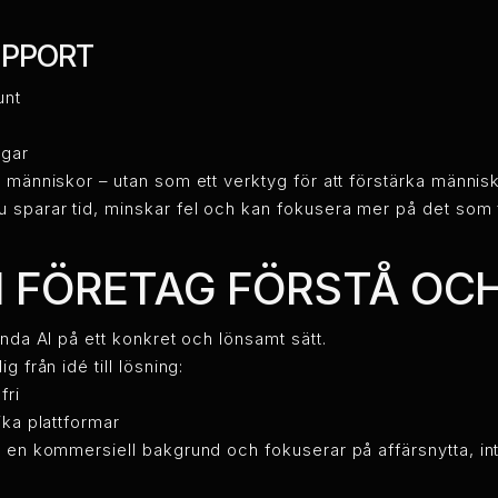
UPPORT
unt
ngar
r människor – utan som ett verktyg för att förstärka männis
 sparar tid, minskar fel och kan fokusera mer på det som fa
I FÖRETAG FÖRSTÅ OC
ända AI på ett konkret och lönsamt sätt.
g från idé till lösning:
fri
ka plattformar
 en kommersiell bakgrund och fokuserar på affärsnytta, int